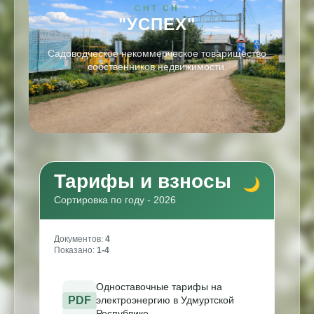
СНТ СН
"УСПЕХ"
Садоводческое некоммерческое товарищество
собственников недвижимости.
Тарифы и взносы
Сортировка по году - 2026
Документов:
4
Показано:
1-4
Одноставочные тарифы на
PDF
электроэнергию в Удмуртской
Республике