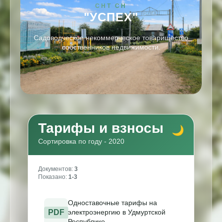
СНТ СН
"УСПЕХ"
Садоводческое некоммерческое товарищество
собственников недвижимости.
Тарифы и взносы
Сортировка по году - 2020
Документов:
3
Показано:
1-3
Одноставочные тарифы на
PDF
электроэнергию в Удмуртской
Республике