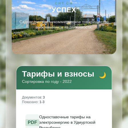
СНТ СН
"УСПЕХ"
Садоводческое некоммерческое товарищество
собственников недвижимости.
Тарифы и взносы
Сортировка по году - 2022
Документов:
3
Показано:
1-3
Одноставочные тарифы на
PDF
электроэнергию в Удмуртской
Республике