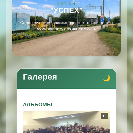
СНТ СН
"УСПЕХ"
Садоводческое некоммерческое товарищество
собственников недвижимости.
Галерея
АЛЬБОМЫ
13