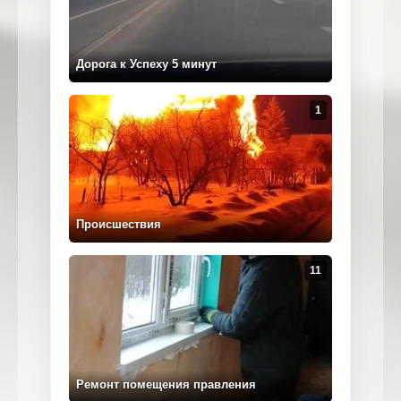
Дорога к Успеху 5 минут
1
Происшествия
Магистрал
11
Ремонт помещения правления
ЛЭП в экс