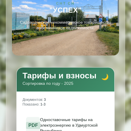
СНТ СН
"УСПЕХ"
Садоводческое некоммерческое товарищество
собственников недвижимости.
Тарифы и взносы
Сортировка по году - 2025
Документов:
3
Показано:
1-3
Одноставочные тарифы на
PDF
электроэнергию в Удмуртской
Республике