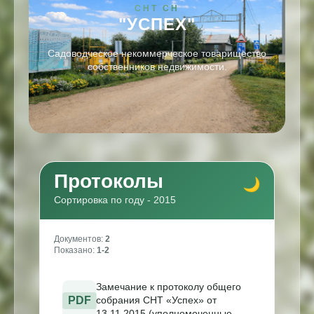
СНТ СН
"УСПЕХ"
Садоводческое некоммерческое товарищество
собственников недвижимости.
Протоколы
Сортировка по году - 2015
Документов:
2
Показано:
1-2
Замечание к протоколу общего
PDF
собрания СНТ «Успех» от
13.11.2015 (уполномоченные