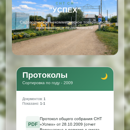
СНТ СН
"УСПЕХ"
Садоводческое некоммерческое товарищество
собственников недвижимости.
Протоколы
Сортировка по году - 2009
Документов:
1
Показано:
1-1
Протокол общего собрания СНТ
PDF
«Успех» от 28.10.2009 (отчет
Верещагина + ревизия + смета