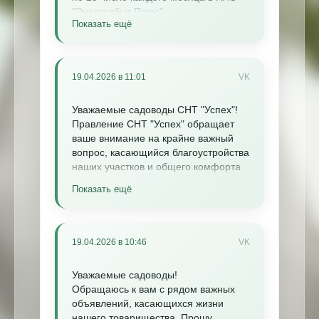
"Энергосбыт Плюс".
Показать ещё
Существует множество удобных
способов сделать это:
ЭЛЕКТРОЭНЕРГИЯ:
19.04.2026 в 11:01
VK
Личный кабинет: Зарегистрируйтесь
и управляйте своими услугами
онлайн.
Уважаемые садоводы СНТ "Успех"!
Мобильное приложение: Удобно
Правление СНТ "Успех" обращает
передавайте показания с вашего
ваше внимание на крайне важный
смартфона.
вопрос, касающийся благоустройства
Онлайн на сайте: Воспользуйтесь
наших участков и общего комфорта
формой на сайте ПАО "Энергосбыт
проживания.
Показать ещё
Плюс".
Мы напоминаем и подчеркиваем, что
Онлайн-чат: Получите быструю
каждый владелец участка обязан
помощь и передайте показания
провести оканавливание своей
через чат.
территории. Особое внимание
19.04.2026 в 10:46
VK
Мессенджер Telegram: Свяжитесь со
просим уделить прокапыванию
Светланой из "Энергосбыт Плюс" для
канавы вдоль границ участка с
Уважаемые садоводы!
передачи показаний.
дорогой.
Обращаюсь к вам с рядом важных
Социальная сеть ВКонтакте:
В случае необходимости
объявлений, касающихся жизни
Напишите Светлане из АО
организации заезда на автомобиле,
нашего товарищества. Прошу