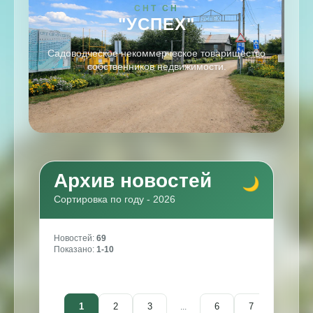
СНТ СН
"УСПЕХ"
Садоводческое некоммерческое товарищество
собственников недвижимости.
Архив новостей
Сортировка по году - 2026
Новостей:
69
Показано:
1-10
1
2
3
6
7
»
...