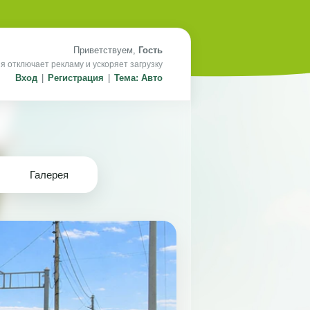
Приветствуем,
Гость
я отключает рекламу и ускоряет загрузку
Вход
|
Регистрация
|
Тема: Авто
Галерея