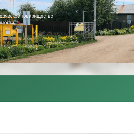
ерческое товарищество
имости.