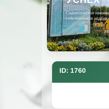
Садоводческое некомм
собственников недвиж
ID: 1760