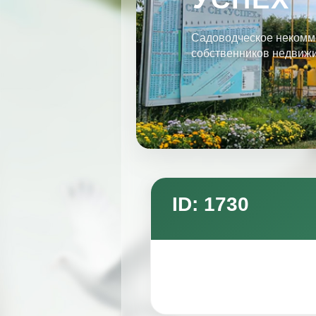
Садоводческое некомм
собственников недвиж
ID: 1730