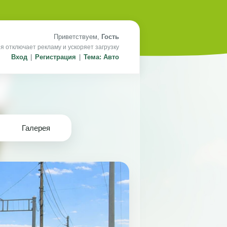
Приветствуем,
Гость
я отключает рекламу и ускоряет загрузку
Вход
|
Регистрация
|
Тема: Авто
Галерея