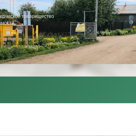
ерческое товарищество
имости.