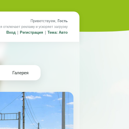
Приветствуем,
Гость
я отключает рекламу и ускоряет загрузку
Вход
|
Регистрация
|
Тема: Авто
Галерея