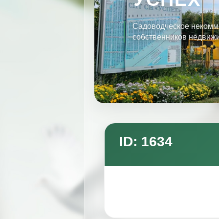
Садоводческое некомм
собственников недвиж
ID: 1634