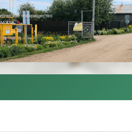
ерческое товарищество
имости.