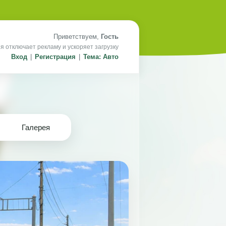
Приветствуем,
Гость
я отключает рекламу и ускоряет загрузку
Вход
|
Регистрация
|
Тема: Авто
Галерея