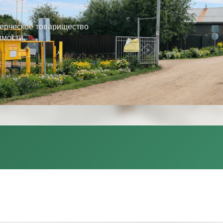
ерческое товарищество
имости.