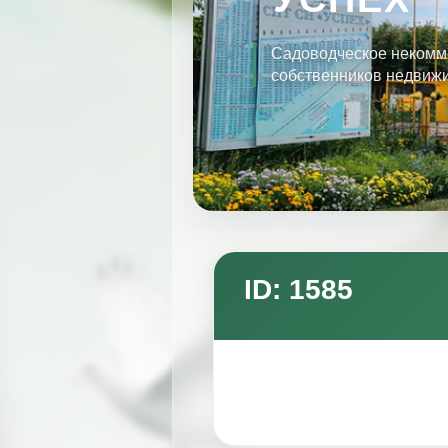
Садоводческое некомм
собственников недвиж
ID: 1585