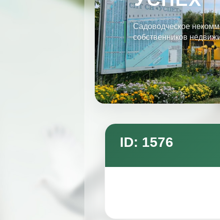
Садоводческое некомм
собственников недвиж
ID: 1576