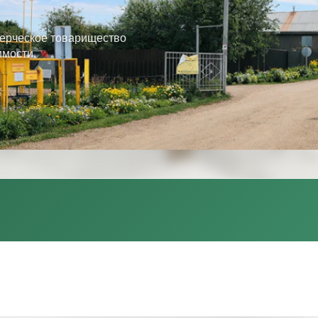
ерческое товарищество
имости.