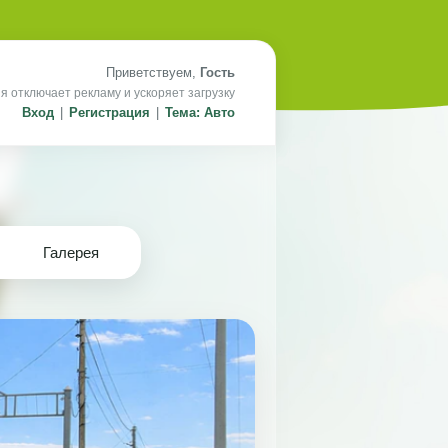
Приветствуем,
Гость
я отключает рекламу и ускоряет загрузку
Вход
|
Регистрация
|
Тема: Авто
Галерея