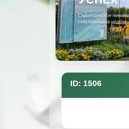
Садоводческое некомм
собственников недвиж
ID: 1506