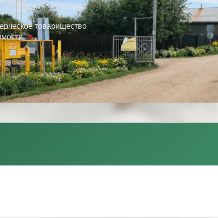
ерческое товарищество
имости.