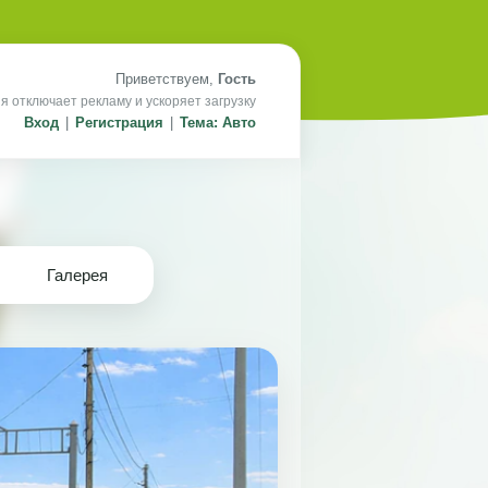
Приветствуем,
Гость
я отключает рекламу и ускоряет загрузку
Вход
|
Регистрация
|
Тема: Авто
Галерея