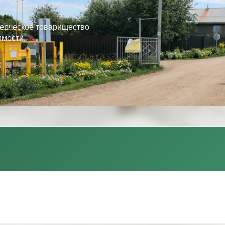
ерческое товарищество
имости.