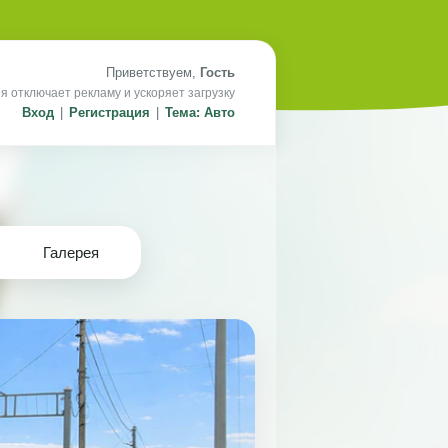
Приветствуем,
Гость
я отключает рекламу и ускоряет загрузку
Вход
|
Регистрация
|
Тема: Авто
Галерея