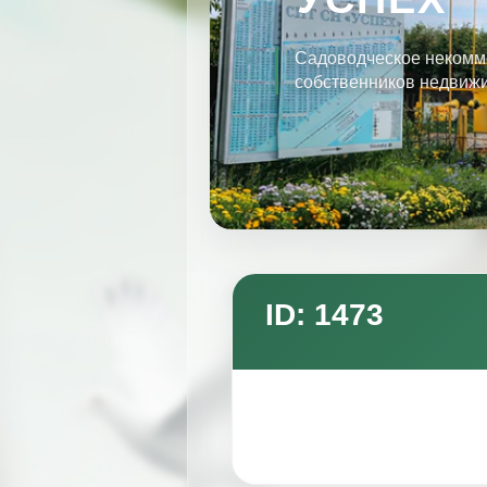
Садоводческое некомм
собственников недвиж
ID: 1473