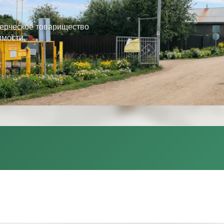
ерческое товарищество
имости.