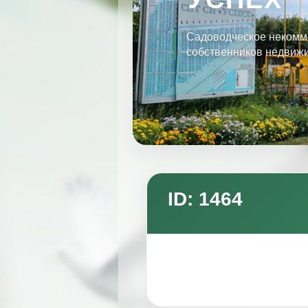
Садоводческое некомм
собственников недвиж
ID: 1464