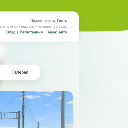
Приветствуем,
Гость
я отключает рекламу и ускоряет загрузку
Вход
|
Регистрация
|
Тема: Авто
Галерея