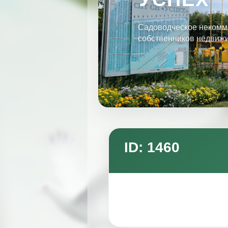
Садоводческое некомм
собственников недвиж
ID: 1460