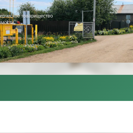
ерческое товарищество
имости.