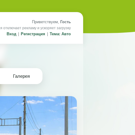
Приветствуем,
Гость
я отключает рекламу и ускоряет загрузку
Вход
|
Регистрация
|
Тема: Авто
Галерея