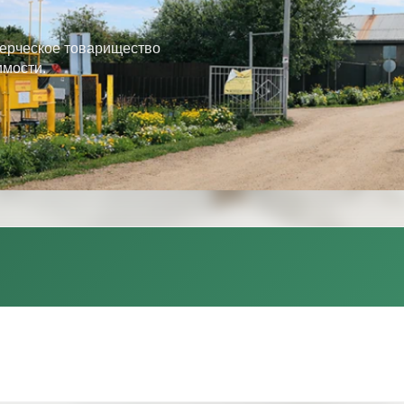
ерческое товарищество
имости.