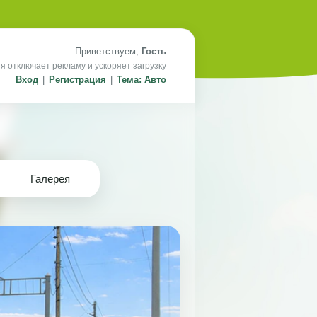
Приветствуем,
Гость
я отключает рекламу и ускоряет загрузку
Вход
|
Регистрация
|
Тема: Авто
Галерея