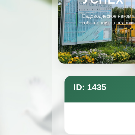
Садоводческое некомм
собственников недвиж
ID: 1435