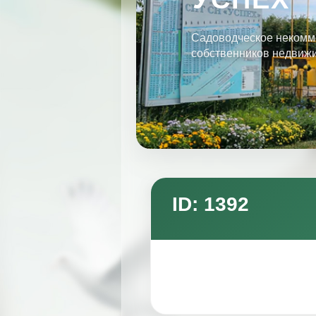
Садоводческое некомм
собственников недвиж
ID: 1392