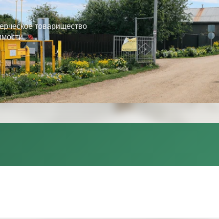
ерческое товарищество
имости.