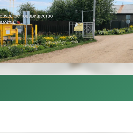
ерческое товарищество
имости.