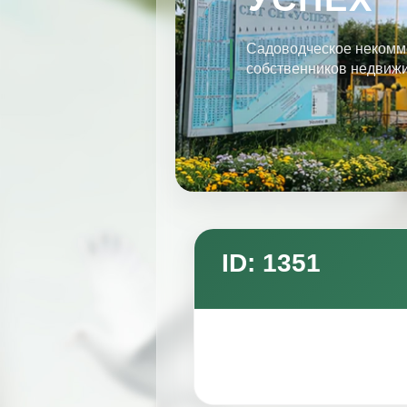
Садоводческое некомм
собственников недвиж
ID: 1351