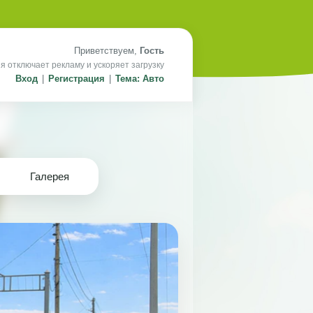
Приветствуем,
Гость
я отключает рекламу и ускоряет загрузку
Вход
|
Регистрация
|
Тема: Авто
Галерея