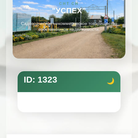
СНТ СН
"УСПЕХ"
Садоводческое некоммерческое товарищество
собственников недвижимости.
ID: 1323