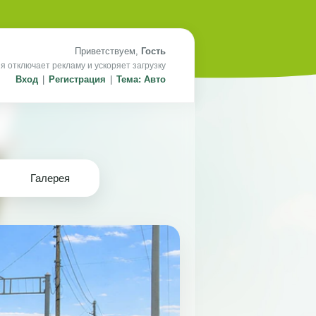
Приветствуем,
Гость
я отключает рекламу и ускоряет загрузку
Вход
|
Регистрация
|
Тема: Авто
Галерея