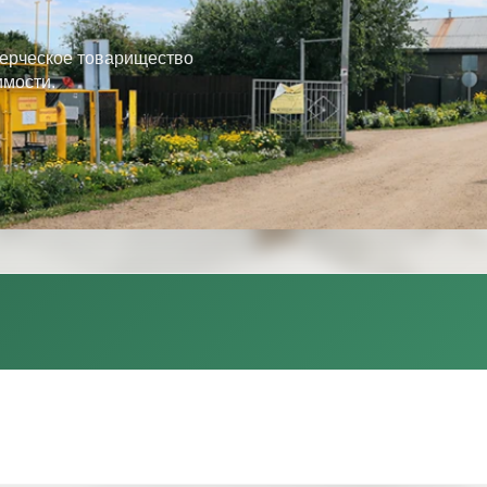
ерческое товарищество
имости.