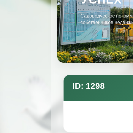
Садоводческое некомм
собственников недвиж
ID: 1298