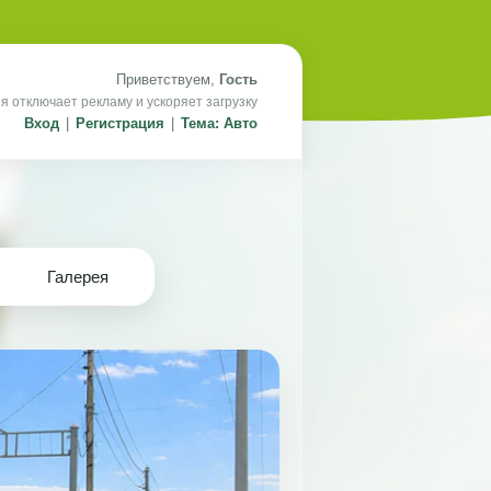
Приветствуем,
Гость
я отключает рекламу и ускоряет загрузку
Вход
|
Регистрация
|
Тема: Авто
Галерея