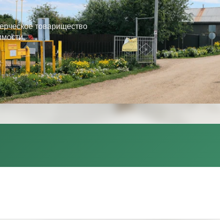
ерческое товарищество
имости.