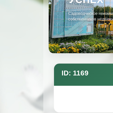
Садоводческое некомм
собственников недвиж
ID: 1169