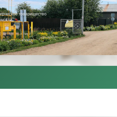
ерческое товарищество
имости.