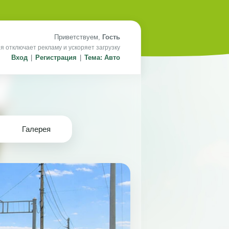
Приветствуем,
Гость
я отключает рекламу и ускоряет загрузку
Вход
|
Регистрация
|
Тема: Авто
Галерея