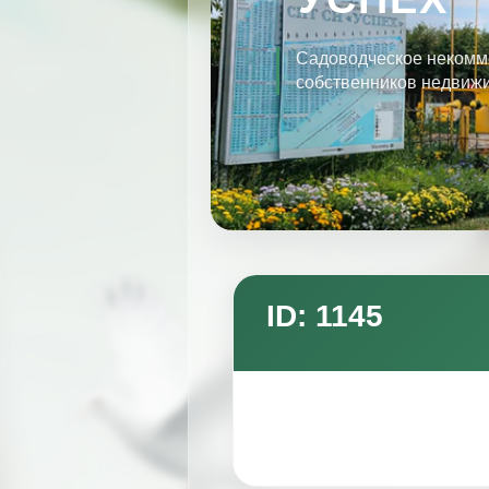
Садоводческое некомм
собственников недвиж
ID: 1145