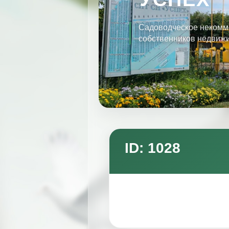
Садоводческое некомм
собственников недвиж
ID: 1028