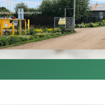
ерческое товарищество
имости.