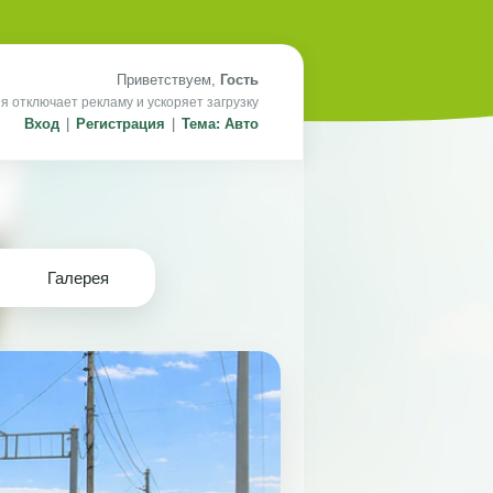
Приветствуем,
Гость
я отключает рекламу и ускоряет загрузку
Вход
|
Регистрация
|
Тема: Авто
Галерея