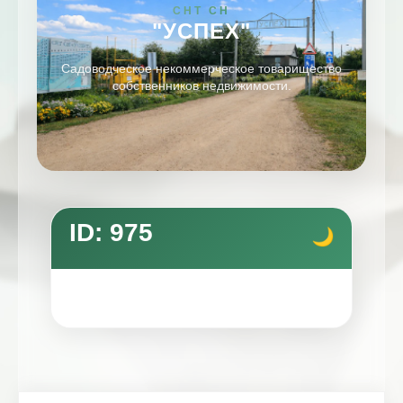
СНТ СН
"УСПЕХ"
Садоводческое некоммерческое товарищество
собственников недвижимости.
ID: 975