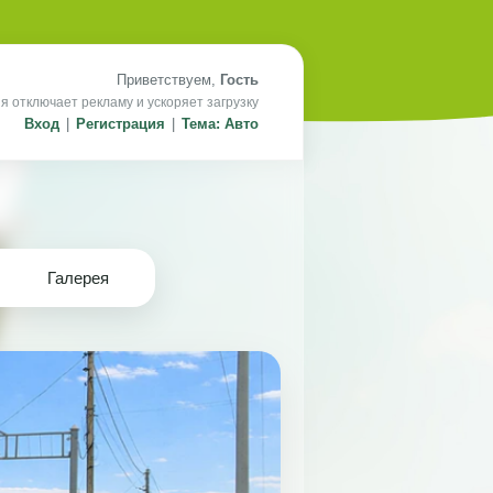
Приветствуем,
Гость
я отключает рекламу и ускоряет загрузку
Вход
|
Регистрация
|
Тема: Авто
Галерея