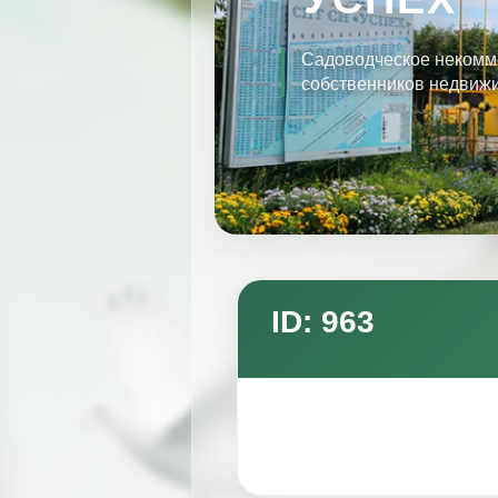
Садоводческое некомм
собственников недвиж
ID: 963