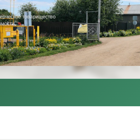
ерческое товарищество
имости.