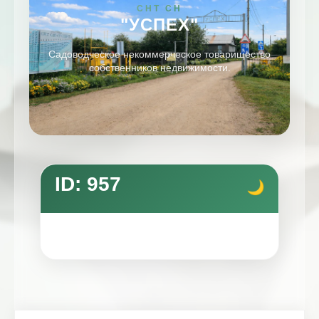
СНТ СН
"УСПЕХ"
Садоводческое некоммерческое товарищество
собственников недвижимости.
ID: 957