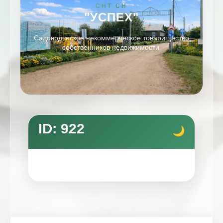
СНТ СН
"УСПЕХ"
Садоводческое некоммерческое товарищество
собственников недвижимости.
ID: 922