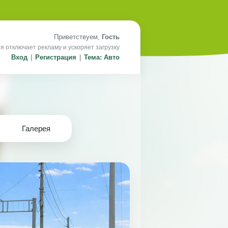
Приветствуем,
Гость
я отключает рекламу и ускоряет загрузку
Вход
|
Регистрация
|
Тема: Авто
Галерея