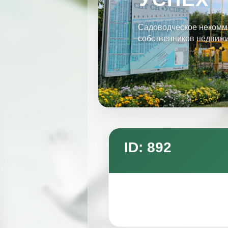
Садоводческое некомм
собственников недвиж
ID: 892