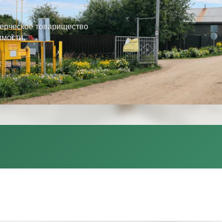
ерческое товарищество
имости.