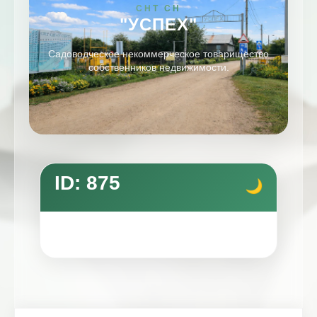
СНТ СН
"УСПЕХ"
Садоводческое некоммерческое товарищество
собственников недвижимости.
ID: 875