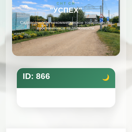
СНТ СН
"УСПЕХ"
Садоводческое некоммерческое товарищество
собственников недвижимости.
ID: 866