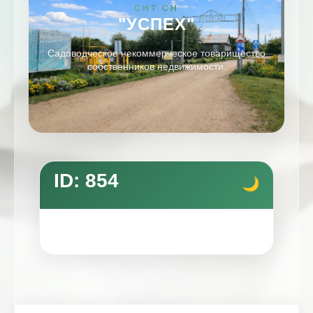
СНТ СН
"УСПЕХ"
Садоводческое некоммерческое товарищество
собственников недвижимости.
ID: 854