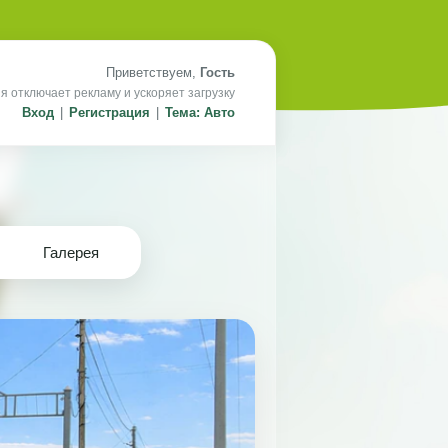
Приветствуем,
Гость
я отключает рекламу и ускоряет загрузку
Вход
|
Регистрация
|
Тема: Авто
Галерея