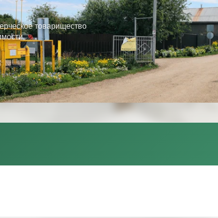
ерческое товарищество
имости.