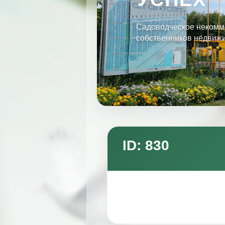
Садоводческое некомм
собственников недвиж
ID: 830