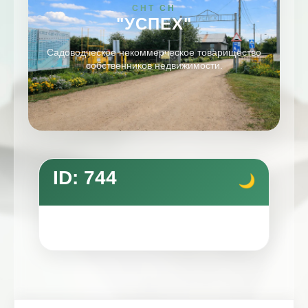
СНТ СН
"УСПЕХ"
Садоводческое некоммерческое товарищество
собственников недвижимости.
ID: 744