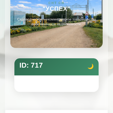
СНТ СН
"УСПЕХ"
Садоводческое некоммерческое товарищество
собственников недвижимости.
ID: 717