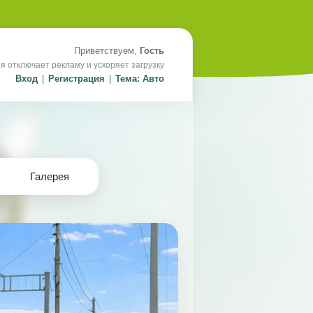
Приветствуем,
Гость
я отключает рекламу и ускоряет загрузку
Вход
|
Регистрация
|
Тема: Авто
Галерея