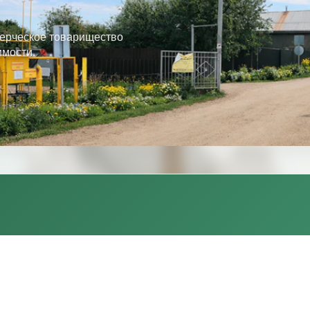
ерческое товарищество
имости.