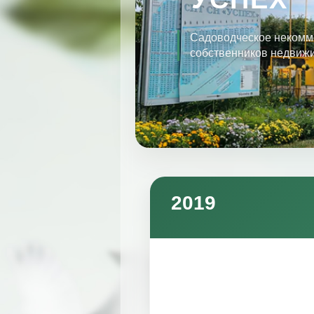
Садоводческое некомм
собственников недвиж
2019