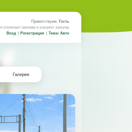
Приветствуем,
Гость
я отключает рекламу и ускоряет загрузку
Вход
|
Регистрация
|
Тема: Авто
Галерея