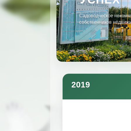
Садоводческое некомм
собственников недвиж
2019