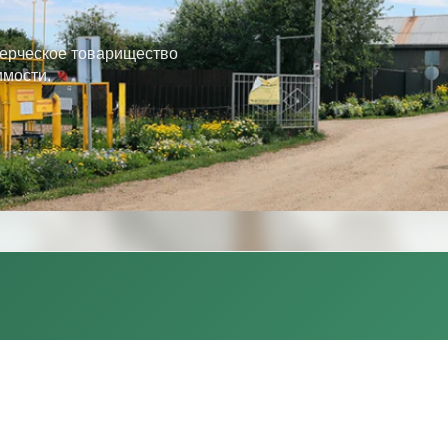
ерческое товарищество
имости.