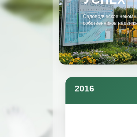
Садоводческое некомм
собственников недвиж
2016