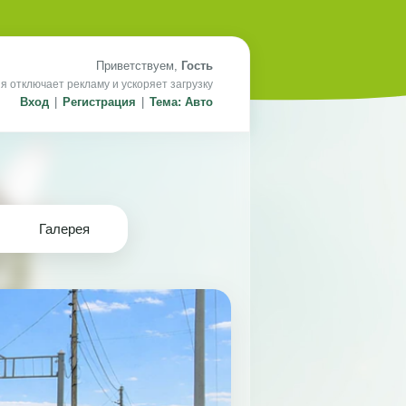
Приветствуем,
Гость
я отключает рекламу и ускоряет загрузку
Вход
|
Регистрация
|
Тема: Авто
Галерея