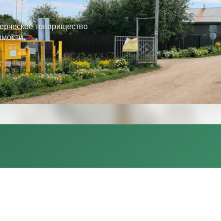
ерческое товарищество
имости.