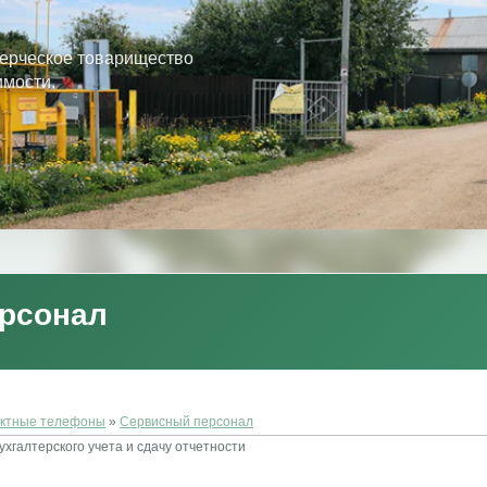
ерческое товарищество
имости.
рсонал
актные телефоны
»
Сервисный персонал
хгалтерского учета и сдачу отчетности