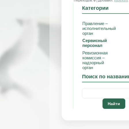
Переходов
:
0
|
Добавил
:
yspexsnt
Категории
Правление –
исполнительный
орган
Сервисный
персонал
Ревизионная
комиссия –
надзорный
орган
Поиск по назван