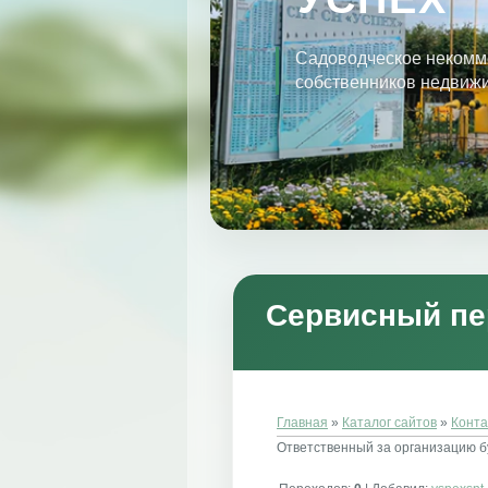
Садоводческое некомм
собственников недвиж
Сервисный пе
Главная
»
Каталог сайтов
»
Конт
Ответственный за организацию бу