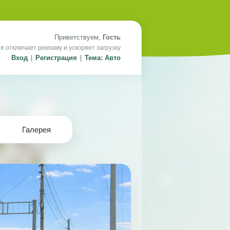
Приветствуем,
Гость
я отключает рекламу и ускоряет загрузку
Вход
|
Регистрация
|
Тема: Авто
Галерея